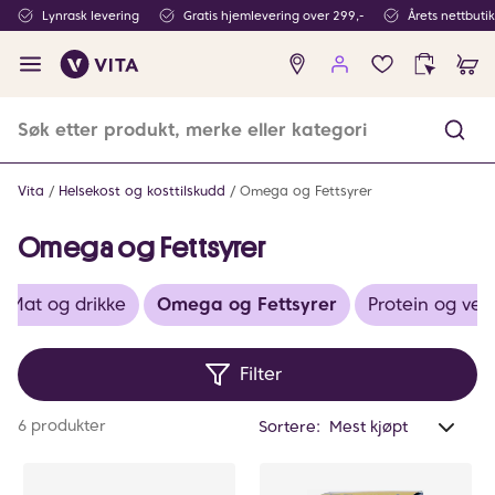
Lynrask levering
Gratis hjemlevering over 299,-
Årets nettbuti
Ingen
produkter
i
ønskeliste
Vita
Helsekost og kosttilskudd
Omega og Fettsyrer
Omega og Fettsyrer
Mat og drikke
Omega og Fettsyrer
Protein og vekt
Filter
Anta
6 produkter
Sortere:
valg
filtr