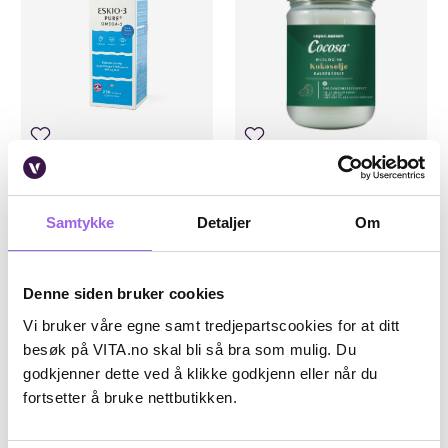
Karakter:
4.9 av 5 mulige
(13)
Karakter:
5.0 av 5 mulige
(2)
ESKIO-3
Cocosa
Eskio-3 Omega-3 250 Kapsler
SN Cocosa Virgin Økologisk
Samtykke
Detaljer
Om
Kokosolje 480ml
På lager på Vita.no
På lager på Vita.no
På lager i 3 butikker
På lager i 98 butikker
Denne siden bruker cookies
359 NOK
195 NOK
359,-
195,-
Vi bruker våre egne samt tredjepartscookies for at ditt
besøk på VITA.no skal bli så bra som mulig. Du
Kjøp
Kjøp
godkjenner dette ved å klikke godkjenn eller når du
fortsetter å bruke nettbutikken.