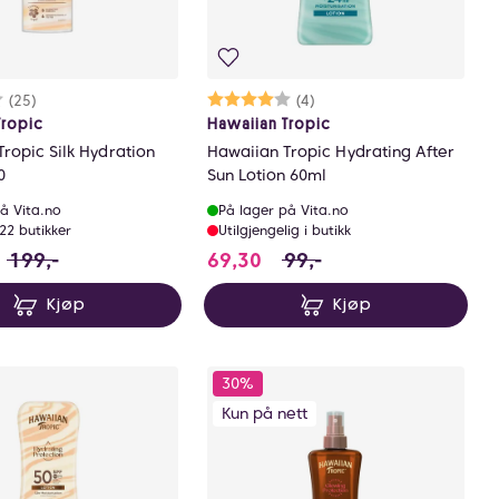
rakter:
8 av 5 mulige
(25)
Karakter:
4.0 av 5 mulige
(4)
Tropic
Hawaiian Tropic
ropic Silk Hydration
Hawaiian Tropic Hydrating After
0
Sun Lotion 60ml
å Vita.no
På lager på Vita.no
 22 butikker
Utilgjengelig i butikk
parer 52.5 NOK
39.3 i stedet for 199 NOK, du sparer 59.699999999999
69.3 i stedet for 99 NOK
199,-
69,30
99,-
Kjøp
Kjøp
30%
Kun på nett