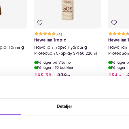
ulige
Karakter:
5.0 av 5 mulige
(4)
Ka
4.
Hawaiian Tropic
Hawaiian 
pial Tanning
Hawaiian Tropic Hydrating
Hawaiian 
Protection C-Spray SPF50 220ml
Protection
På lager på Vita.no
På lager p
På lager i 90 butikker
På lager i
tedet for 149 NOK, du sparer 44.7 NOK
195.3 i stedet for 279 NOK, du 
154
195,30
279,-
154,-
øp
Kjøp
Detaljer
30%
Kun på n
Kun på nett