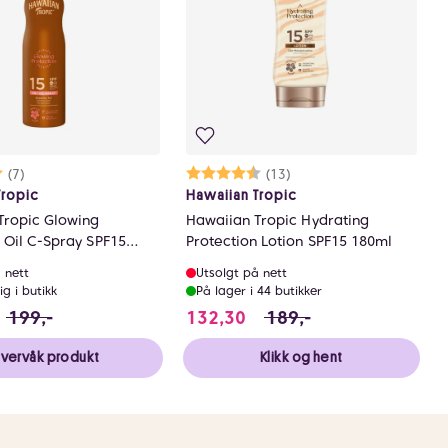
rakter:
0 av 5 mulige
(7)
Karakter:
4.8 av 5 mulige
(13)
Tropic
Hawaiian Tropic
Tropic Glowing
Hawaiian Tropic Hydrating
 Oil C-Spray SPF15
Protection Lotion SPF15 180ml
 nett
Utsolgt på nett
ig i butikk
På lager i 44 butikker
r 66 NOK
39.3 i stedet for 199 NOK, du sparer 59.699999999999
132.3 i stedet for 189 
199,-
132,30
189,-
vervåk produkt
Klikk og hent