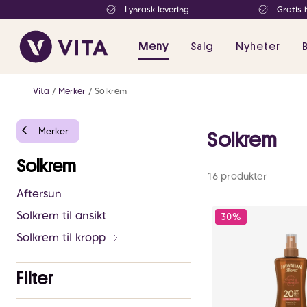
Lynrask levering
Gratis 
Meny
Salg
Nyheter
Vita
Merker
Solkrem
Merker
Solkrem
Solkrem
16 produkter
Aftersun
Solkrem til ansikt
30%
Solkrem til kropp
Filter
Antall