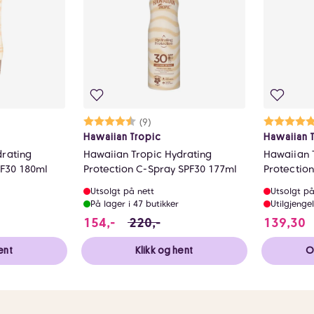
ulige
Karakter:
4.7 av 5 mulige
(9)
Ka
5.
Hawaiian Tropic
Hawaiian 
drating
Hawaiian Tropic Hydrating
Hawaiian 
PF30 180ml
Protection C-Spray SPF30 177ml
Protection
177ml
Utsolgt på nett
Utsolgt på
På lager i 47 butikker
Utilgjengel
tedet for 199 NOK, du sparer 59.69999999999999 NOK
154 i stedet for 220 NOK, du spare
1
154,-
220,-
139,30
ent
Klikk og hent
O