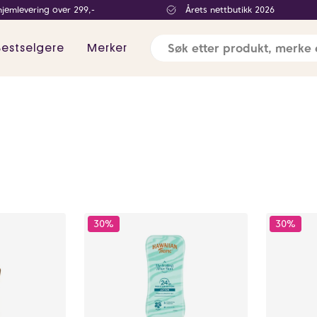
hjemlevering over 299,-
Årets nettbutikk 2026
Bestselgere
Merker
30%
30%