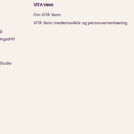
VITA Venn
Om VITA Venn
VITA Venn medlemsvilkår og personvernerklæring
g
ingsdrift
Studio