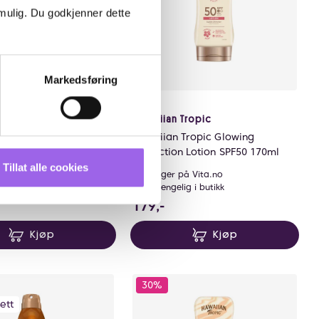
 mulig. Du godkjenner dette
Markedsføring
Tropic
Hawaiian Tropic
Tropic Glowing
Hawaiian Tropic Glowing
 Dry Oil SPF30 75ml
Protection Lotion SPF50 170ml
Tillat alle cookies
å Vita.no
På lager på Vita.no
ig i butikk
Utilgjengelig i butikk
sparer 68.69999999999999 NOK
5 NOK
179 NOK
179,-
Kjøp
Kjøp
30%
ett