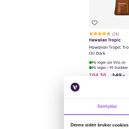
Karakter:
4.6 av 5 m
(28)
Hawaiian Tropic
Hawaiian Tropic Tro
Oil Dark
På lager på Vita.no
På lager i 95 butikker
104.3 i s
104,30
149,-
Kj
Samtykke
30%
Kun på nett
Denne siden bruker cookies