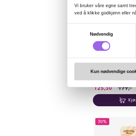
Vi bruker våre egne samt tred
ved å klikke godkjenn eller nå
Samtykkevalg
Nødvendig
Hawaiian Tropic
Hawaiian Tropic Hyd
Sun Skin Nourishing 
Kun nødvendige cook
På lager på Vita.no
Utilgjengelig i butikk
125.3 i s
125,30
179,-
Kj
30%