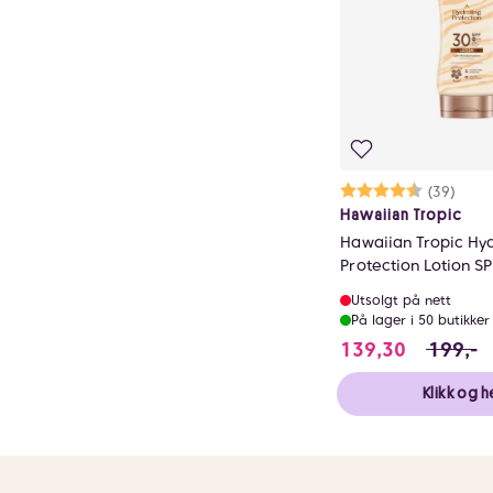
Karakter:
4.7 av 5 m
(39)
Hawaiian Tropic
Hawaiian Tropic Hy
Protection Lotion S
Utsolgt på nett
På lager i 50 butikker
139.3 i s
139,30
199,-
Klikk og h