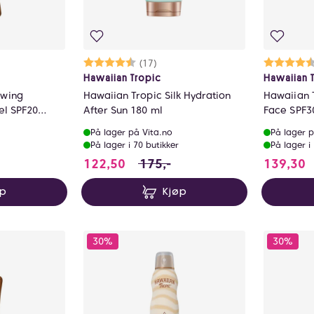
ulige
Karakter:
4.6 av 5 mulige
(17)
Ka
4.
Hawaiian Tropic
Hawaiian 
owing
Hawaiian Tropic Silk Hydration
Hawaiian T
el SPF20
After Sun 180 ml
Face SPF3
På lager på Vita.no
På lager p
På lager i 70 butikker
På lager i
tedet for 195 NOK, du sparer 58.5 NOK
122.5 i stedet for 175 NOK, du s
1
122,50
175,-
139,30
øp
Kjøp
30%
30%