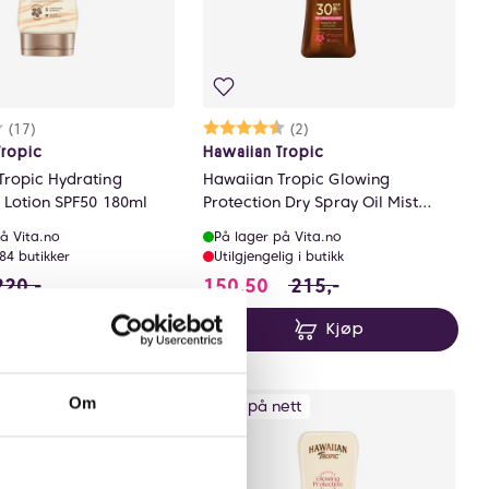
rakter:
8 av 5 mulige
(17)
Karakter:
4.5 av 5 mulige
(2)
Tropic
Hawaiian Tropic
Tropic Hydrating
Hawaiian Tropic Glowing
 Lotion SPF50 180ml
Protection Dry Spray Oil Mist
SPF30 200ml
å Vita.no
På lager på Vita.no
 84 butikker
Utilgjengelig i butikk
sparer 83.69999999999999 NOK
 i stedet for 220 NOK, du sparer 66 NOK
150.5 i stedet for 215 N
220,-
150,50
215,-
Kjøp
Kjøp
Om
ett
Kun på nett