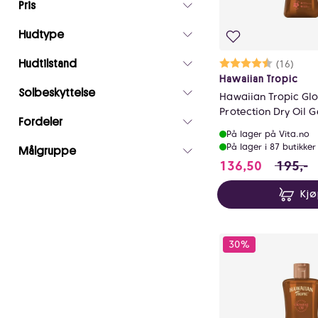
Pris
valgte
filtre
Hudtype
0
Hudtilstand
Karakter:
4.1 av 5 m
(16)
Hawaiian Tropic
Solbeskyttelse
Hawaiian Tropic Gl
Protection Dry Oil G
Fordeler
200ml
På lager på Vita.no
På lager i 87 butikker
Målgruppe
136.5 i s
136,50
195,-
Kj
30%