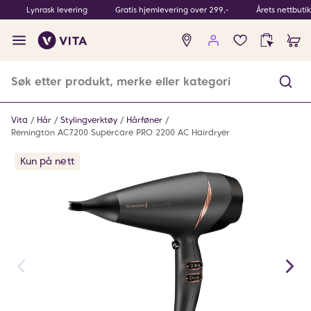
Lynrask levering
Gratis hjemlevering over 299,-
Årets nettbuti
Ingen
produkter
i
ønskeliste
Vita
Hår
Stylingverktøy
Hårføner
Remington AC7200 Supercare PRO 2200 AC Hairdryer
Kun på nett