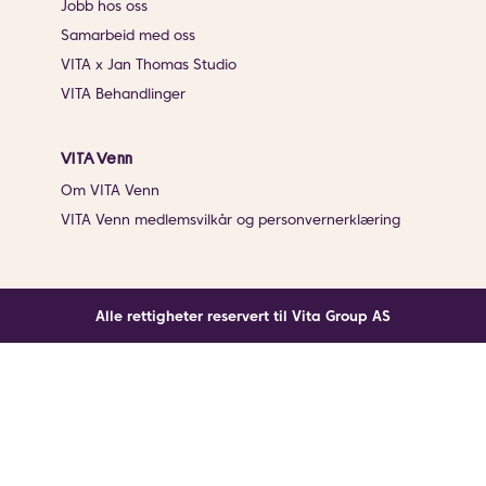
Jobb hos oss
Samarbeid med oss
VITA x Jan Thomas Studio
VITA Behandlinger
VITA Venn
Om VITA Venn
VITA Venn medlemsvilkår og personvernerklæring
Alle rettigheter reservert til Vita Group AS
Noe gikk galt
En ukjent feil har oppstått. Klikk på knappen under for