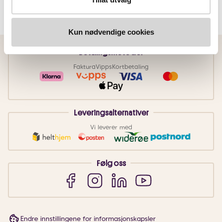
Kun nødvendige cookies
Betalingsmetoder
Faktura
Vipps
Kortbetaling
Leveringsalternativer
Vi leverer med
Følg oss
Endre innstillingene for informasjonskapsler