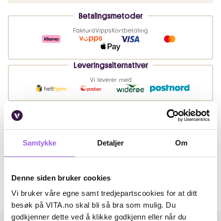
Betalingsmetoder
Faktura
Vipps
Kortbetaling
Leveringsalternativer
Vi leverer med
Beskrivelse
Samtykke
Detaljer
Om
Artikkelnummer: 369848
Omtaler
Denne siden bruker cookies
Vi bruker våre egne samt tredjepartscookies for at ditt
Andre har også kjøpt..
besøk på VITA.no skal bli så bra som mulig. Du
godkjenner dette ved å klikke godkjenn eller når du