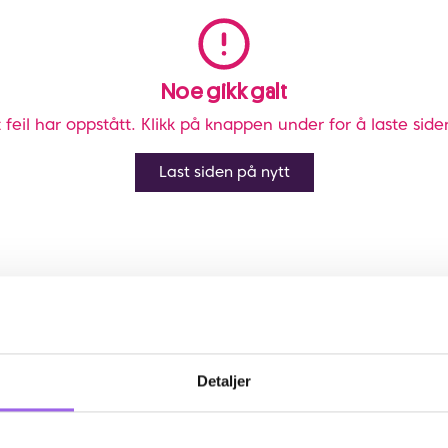
Noe gikk galt
 feil har oppstått. Klikk på knappen under for å laste side
Last siden på nytt
Detaljer