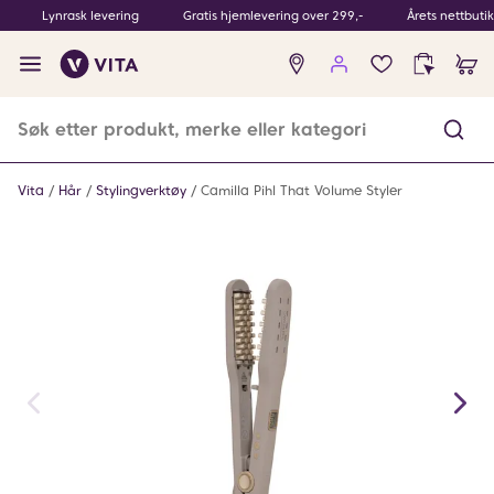
Lynrask levering
Gratis hjemlevering over 299,-
Årets nettbuti
Ingen
produkter
i
ønskeliste
Vita
Hår
Stylingverktøy
Camilla Pihl That Volume Styler