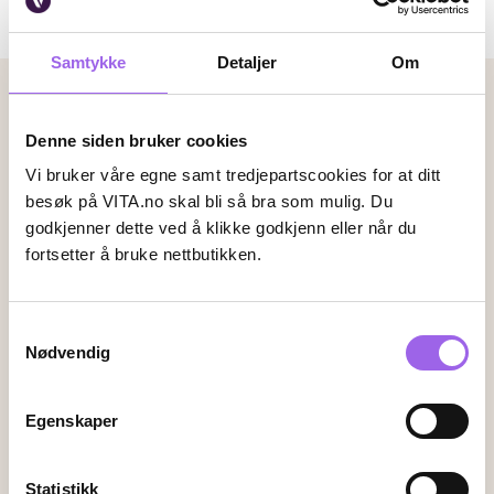
0 produkter
Sortere:
valg
filtr
Samtykke
Detaljer
Om
0
Betalingsmetoder
Faktura
Vipps
Kortbetaling
Denne siden bruker cookies
Vi bruker våre egne samt tredjepartscookies for at ditt
besøk på VITA.no skal bli så bra som mulig. Du
godkjenner dette ved å klikke godkjenn eller når du
Leveringsalternativer
fortsetter å bruke nettbutikken.
Vi leverer med
Samtykkevalg
Følg oss
Nødvendig
Egenskaper
Endre innstillingene for informasjonskapsler
Statistikk