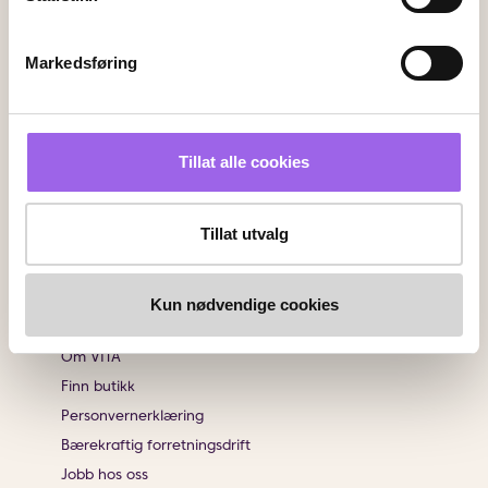
Kundeservice
Kontakt oss
Markedsføring
Ofte stiltes spørsmål
Frakt og retur
Angrerett
Tillat alle cookies
Sjekk saldo på ditt gavekort
Klikk & Hent
Salgsbetingelser
Tillat utvalg
Brukeromtaler
Kun nødvendige cookies
Informasjon
Om VITA
Finn butikk
Personvernerklæring
Bærekraftig forretningsdrift
Jobb hos oss