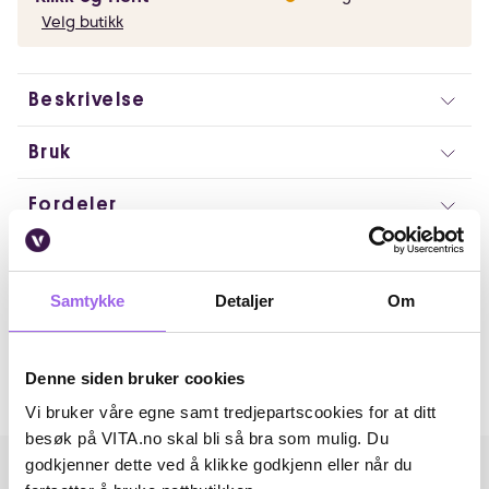
Velg butikk
Beskrivelse
Bruk
Fordeler
Ingredienser
Samtykke
Detaljer
Om
Artikkelnummer: 032123001
Omtaler
Denne siden bruker cookies
Andre har også kjøpt..
Vi bruker våre egne samt tredjepartscookies for at ditt
besøk på VITA.no skal bli så bra som mulig. Du
godkjenner dette ved å klikke godkjenn eller når du