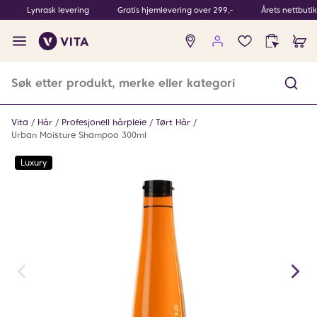
Lynrask levering
Gratis hjemlevering over 299,-
Årets nettbuti
Ingen
produkter
i
ønskeliste
Vita
Hår
Profesjonell hårpleie
Tørt Hår
Urban Moisture Shampoo 300ml
Luxury