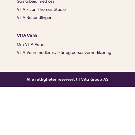
Samarbeid med oss
VITA x Jan Thomas Studio
VITA Behandlinger
VITA Venn
Om VITA Venn
VITA Venn medlemsvilkår og personvernerklæring
Alle rettigheter reservert til Vita Group AS
Noe gikk galt
En ukjent feil har oppstått. Klikk på knappen under for
å laste siden på nytt.