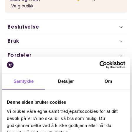
Velg butikk
Beskrivelse
Bruk
Fordeler
Ingredienser
Samtykke
Detaljer
Om
Artikkelnummer: 374859
Omtaler
Denne siden bruker cookies
Andre har også kjøpt..
Vi bruker våre egne samt tredjepartscookies for at ditt
besøk på VITA.no skal bli så bra som mulig. Du
godkjenner dette ved å klikke godkjenn eller når du