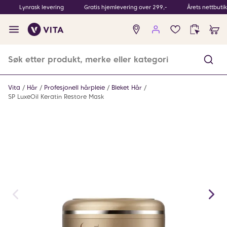
Lynrask levering
Gratis hjemlevering over 299,-
Årets nettbuti
Ingen
produkter
i
ønskeliste
Vita
Hår
Profesjonell hårpleie
Bleket Hår
SP LuxeOil Keratin Restore Mask