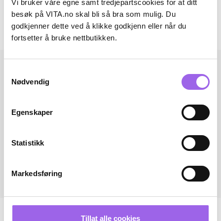
Vi bruker våre egne samt tredjepartscookies for at ditt
Omtaler
besøk på VITA.no skal bli så bra som mulig. Du
godkjenner dette ved å klikke godkjenn eller når du
Andre har også kjøpt..
fortsetter å bruke nettbutikken.
Samtykkevalg
Nødvendig
Egenskaper
Statistikk
Markedsføring
Tillat alle cookies