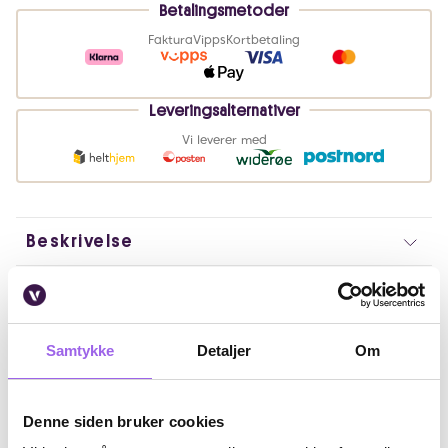
Betalingsmetoder
Faktura
Vipps
Kortbetaling
Leveringsalternativer
Vi leverer med
Beskrivelse
Bruk
Fordeler
Samtykke
Detaljer
Om
Ingredienser
Denne siden bruker cookies
Artikkelnummer: 362939