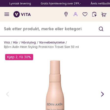
Lynrask levering
Gratis hjemlevering over 299,-
Årets nettbuti
Ingen
produkter
i
ønskeliste
Vita
Hår
Hårstyling
Varmebeskyttelse
Björn Axén Heat Styling Protection Travel Size 50 ml
Kjøp 2, få 30%