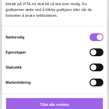
besøk på VITA.no skal bli så bra som mulig. Du
godkjenner dette ved å klikke godkjenn eller når du
Andre har også kjøpt..
fortsetter å bruke nettbutikken.
Samtykkevalg
Nødvendig
Egenskaper
Statistikk
Markedsføring
Tillat alle cookies