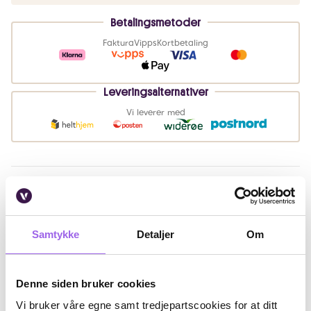
Betalingsmetoder
Faktura
Vipps
Kortbetaling
Leveringsalternativer
Vi leverer med
Beskrivelse
Bruk
Samtykke
Detaljer
Om
Ingredienser
Artikkelnummer: 251106037
Denne siden bruker cookies
Vi bruker våre egne samt tredjepartscookies for at ditt
Omtaler