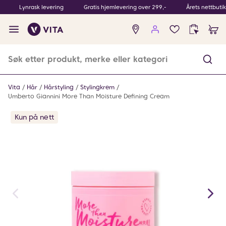
Lynrask levering
Gratis hjemlevering over 299,-
Årets nettbuti
Ingen
produkter
i
ønskeliste
Vita
Hår
Hårstyling
Stylingkrem
Umberto Giannini More Than Moisture Defining Cream
Kun på nett