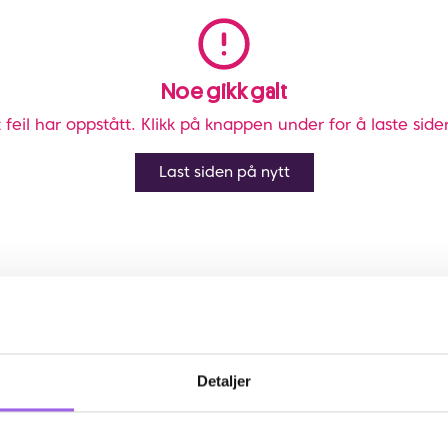
Noe gikk galt
 feil har oppstått. Klikk på knappen under for å laste side
Last siden på nytt
Detaljer