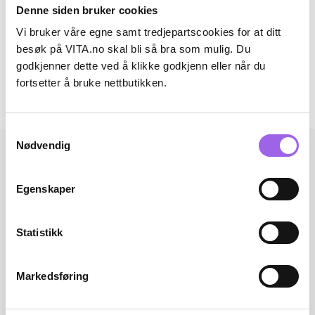
Denne siden bruker cookies
Ingredienser
Vi bruker våre egne samt tredjepartscookies for at ditt
Artikkelnummer: 032823049
besøk på VITA.no skal bli så bra som mulig. Du
godkjenner dette ved å klikke godkjenn eller når du
Omtaler
fortsetter å bruke nettbutikken.
Andre har også kjøpt..
Samtykkevalg
Nødvendig
Egenskaper
Statistikk
Markedsføring