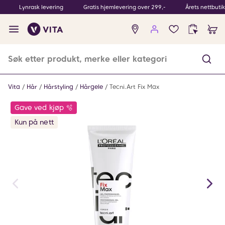
Lynrask levering
Gratis hjemlevering over 299,-
Årets nettbuti
Ingen
produkter
i
ønskeliste
Vita
Hår
Hårstyling
Hårgele
Tecni.Art Fix Max
Gave ved kjøp 🫧
Kun på nett