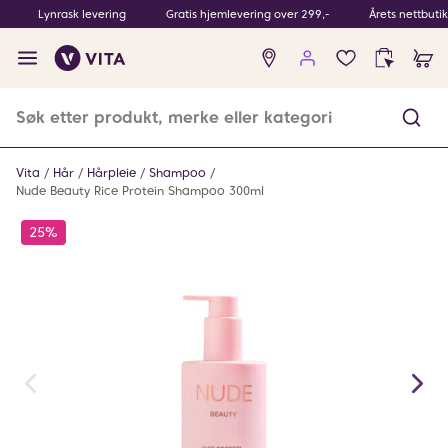
Lynrask levering
Gratis hjemlevering over 299,-
Årets nettbuti
Ingen
produkter
i
ønskeliste
Vita
Hår
Hårpleie
Shampoo
Nude Beauty Rice Protein Shampoo 300ml
25%