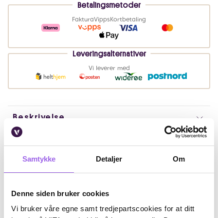
Betalingsmetoder
Faktura
Vipps
Kortbetaling
Leveringsalternativer
Vi leverer med
Beskrivelse
Bruk
Samtykke
Detaljer
Om
Ingredienser
Artikkelnummer: 260317025
Denne siden bruker cookies
Omtaler
Vi bruker våre egne samt tredjepartscookies for at ditt