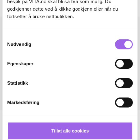
besøk på VITA.no skal bli så bra som mulig. Du
Andre har også kjøpt..
godkjenner dette ved å klikke godkjenn eller når du
fortsetter å bruke nettbutikken.
Samtykkevalg
Nødvendig
Egenskaper
Statistikk
Markedsføring
Tillat alle cookies