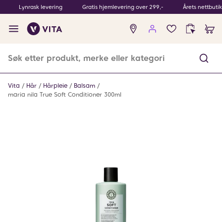
Lynrask levering
Gratis hjemlevering over 299,-
Årets nettbuti
Ingen
produkter
i
ønskeliste
Vita
Hår
Hårpleie
Balsam
maria nila True Soft Conditioner 300ml