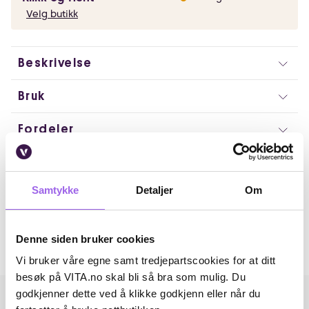
Velg butikk
Beskrivelse
Bruk
Fordeler
Ingredienser
Samtykke
Detaljer
Om
Artikkelnummer: 032023016
Omtaler
Denne siden bruker cookies
Andre har også kjøpt..
Vi bruker våre egne samt tredjepartscookies for at ditt
besøk på VITA.no skal bli så bra som mulig. Du
godkjenner dette ved å klikke godkjenn eller når du