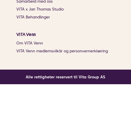
Samarbeid med oss
VITA x Jan Thomas Studio
VITA Behandlinger
VITA Venn
Om VITA Venn
VITA Venn medlemsvilkår og personvernerklæring
Alle rettigheter reservert til Vita Group AS
Noe gikk galt
En ukjent feil har oppstått. Klikk på knappen under for
å laste siden på nytt.