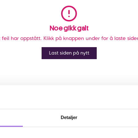
Noe gikk galt
 feil har oppstått. Klikk på knappen under for å laste side
Last siden på nytt
Detaljer