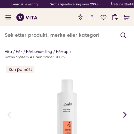
Lynrask levering
Gratis hjemlevering over 299,-
Årets nettbuti
Ingen
produkter
i
ønskeliste
Vita
Hår
Hårbehandling
Hårtap
nioxin System 4 Conditioner 300ml
Kun på nett