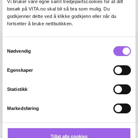
Vi bruker våre egne samt tredjepartscookies for at ditt
Omtaler
besøk på VITA.no skal bli så bra som mulig. Du
godkjenner dette ved å klikke godkjenn eller når du
Andre har også kjøpt..
fortsetter å bruke nettbutikken.
Samtykkevalg
Nødvendig
Egenskaper
Statistikk
Markedsføring
Tillat alle cookies