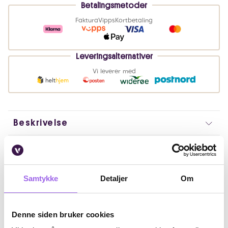
Betalingsmetoder
Faktura
Vipps
Kortbetaling
Leveringsalternativer
Vi leverer med
Beskrivelse
Bruk
Fordeler
Samtykke
Detaljer
Om
Ingredienser
Denne siden bruker cookies
Artikkelnummer: 240920073