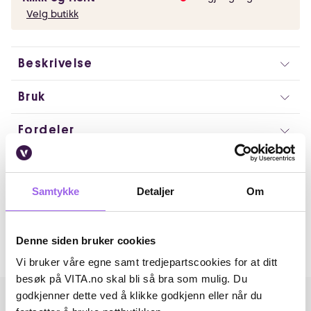
Velg butikk
Beskrivelse
Bruk
Fordeler
Ingredienser
Samtykke
Detaljer
Om
Artikkelnummer: 240920070
Omtaler
Denne siden bruker cookies
Andre har også kjøpt..
Vi bruker våre egne samt tredjepartscookies for at ditt
besøk på VITA.no skal bli så bra som mulig. Du
godkjenner dette ved å klikke godkjenn eller når du