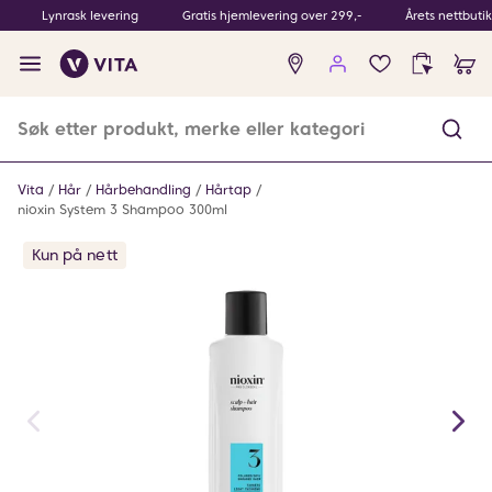
Lynrask levering
Gratis hjemlevering over 299,-
Årets nettbuti
Ingen
produkter
i
ønskeliste
Vita
Hår
Hårbehandling
Hårtap
nioxin System 3 Shampoo 300ml
Kun på nett