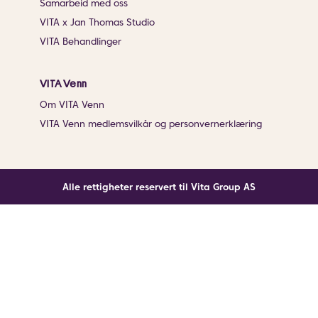
Samarbeid med oss
VITA x Jan Thomas Studio
VITA Behandlinger
VITA Venn
Om VITA Venn
VITA Venn medlemsvilkår og personvernerklæring
Alle rettigheter reservert til Vita Group AS
Noe gikk galt
En ukjent feil har oppstått. Klikk på knappen under for
å laste siden på nytt.