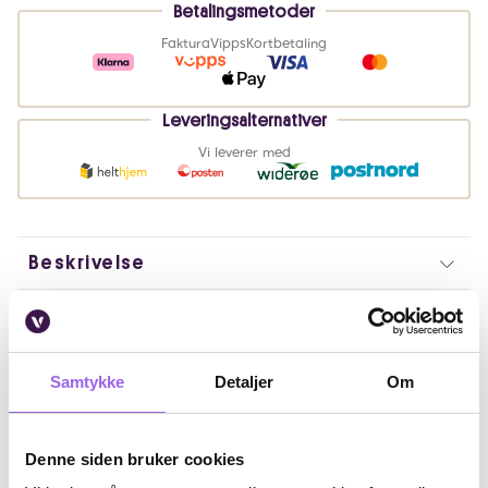
Betalingsmetoder
Faktura
Vipps
Kortbetaling
Leveringsalternativer
Vi leverer med
Beskrivelse
Bruk
Fordeler
Samtykke
Detaljer
Om
Ingredienser
Denne siden bruker cookies
Artikkelnummer: 240920077