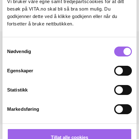
Vi bruker våre egne samt tredjepartscookies for at ditt
Omtaler
besøk på VITA.no skal bli så bra som mulig. Du
godkjenner dette ved å klikke godkjenn eller når du
Andre har også kjøpt..
fortsetter å bruke nettbutikken.
Samtykkevalg
Nødvendig
Egenskaper
Statistikk
Markedsføring
Tillat alle cookies