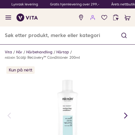
Lynrask levering
Gratis hjemlevering over 299,-
Årets nettbuti
Ingen
produkter
i
ønskeliste
Vita
Hår
Hårbehandling
Hårtap
nioxin Scalp Recovery™ Conditioner 200ml
Kun på nett