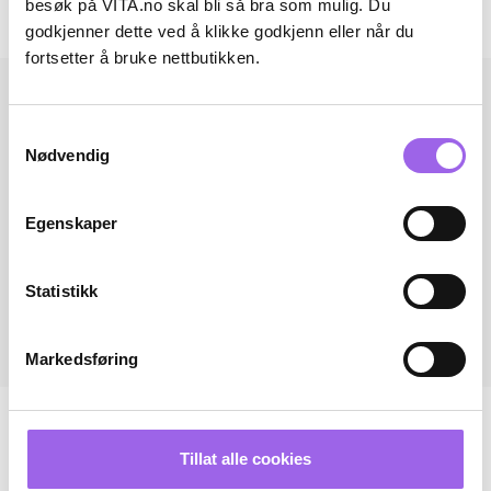
besøk på VITA.no skal bli så bra som mulig. Du
Andre har også kjøpt..
godkjenner dette ved å klikke godkjenn eller når du
fortsetter å bruke nettbutikken.
Samtykkevalg
Nødvendig
Egenskaper
Statistikk
Markedsføring
Tillat alle cookies