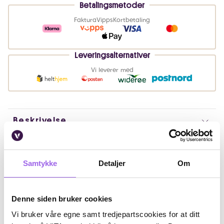
Betalingsmetoder
Faktura
Vipps
Kortbetaling
Leveringsalternativer
Vi leverer med
Beskrivelse
Bruk
Samtykke
Detaljer
Om
Ingredienser
Artikkelnummer: 368222
Denne siden bruker cookies
Omtaler
Vi bruker våre egne samt tredjepartscookies for at ditt