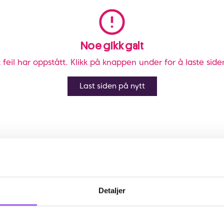
Noe gikk galt
 feil har oppstått. Klikk på knappen under for å laste side
Last siden på nytt
Detaljer