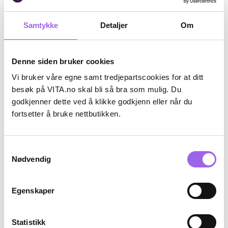
Kjøp
Kjøp
Samtykke
Detaljer
Om
Denne siden bruker cookies
Vi bruker våre egne samt tredjepartscookies for at ditt
besøk på VITA.no skal bli så bra som mulig. Du
godkjenner dette ved å klikke godkjenn eller når du
fortsetter å bruke nettbutikken.
Samtykkevalg
Bloom
Nødvendig
Bloom Mille Hårklype
På lager på Vita.no
På lager i 115 butikker
Egenskaper
129 NOK
129,-
Statistikk
Kjøp