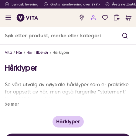
Lynrask levering
Gratis hjemlevering over 299,-
Årets nettbuti
Ingen
produkter
i
ønskeliste
Vita
Hår
Hår Tilbehør
Hårklyper
Hårklyper
Se vårt utvalg av nøytrale hårklyper som er praktiske
for oppsett av hår, men også fargerike "statement"
klyper! Vi har små klyper, store klyper og mindre
Se mer
hårklemmer!
Hårklyper