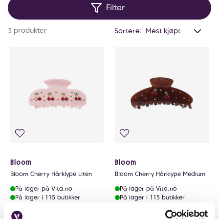
Filter
Anta
3 produkter
Sortere:
valg
filtr
0
Bloom
Bloom
Bloom Cherry Hårklype Liten
Bloom Cherry Hårklype Medium
På lager på Vita.no
På lager på Vita.no
På lager i 115 butikker
På lager i 115 butikker
129 NOK
139 NOK
129,-
139,-