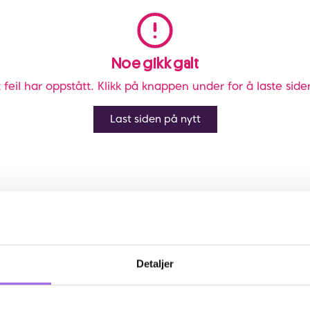
Noe gikk galt
 feil har oppstått. Klikk på knappen under for å laste side
Last siden på nytt
Detaljer