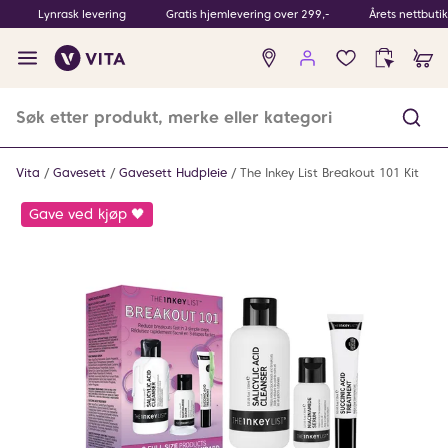
Lynrask levering
Gratis hjemlevering over 299,-
Årets nettbuti
Ingen
produkter
i
ønskeliste
Vita
Gavesett
Gavesett Hudpleie
The Inkey List Breakout 101 Kit
Gave ved kjøp 🖤