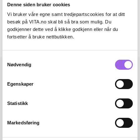
Denne siden bruker cookies
Ingredienser
Vi bruker våre egne samt tredjepartscookies for at ditt
Artikkelnummer: 231011004
besøk på VITA.no skal bli så bra som mulig. Du
godkjenner dette ved å klikke godkjenn eller når du
Omtaler
fortsetter å bruke nettbutikken.
Andre har også kjøpt..
Samtykkevalg
Nødvendig
Egenskaper
Statistikk
Markedsføring