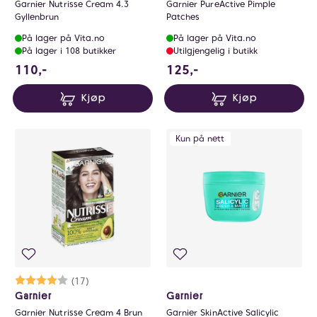
Garnier Nutrisse Cream 4.3
Garnier PureActive Pimple
Gyllenbrun
Patches
På lager på Vita.no
På lager på Vita.no
På lager i 108 butikker
Utilgjengelig i butikk
110 NOK
125 NOK
110,-
125,-
Kjøp
Kjøp
Kun på nett
Karakter:
4.0 av 5 mulige
(17)
Garnier
Garnier
Garnier Nutrisse Cream 4 Brun
Garnier SkinActive Salicylic