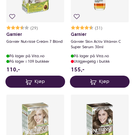
Karakter:
3.7 av 5 mulige
(29)
Karakter:
4.6 av 5 mulige
(31)
Garnier
Garnier
Garnier Nutrisse Cream 7 Blond
Garnier Skin Activ Vitamin C
Super Serum 30ml
På lager på Vita.no
På lager på Vita.no
På lager i 109 butikker
Utilgjengelig i butikk
110 NOK
155 NOK
110,-
155,-
Kjøp
Kjøp