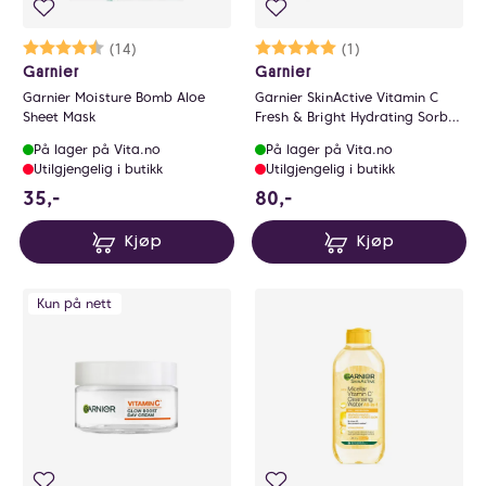
Karakter:
4.9 av 5 mulige
(14)
Karakter:
5.0 av 5 mulige
(1)
Garnier
Garnier
Garnier Moisture Bomb Aloe
Garnier SkinActive Vitamin C
Sheet Mask
Fresh & Bright Hydrating Sorbet
Cream
På lager på Vita.no
På lager på Vita.no
Utilgjengelig i butikk
Utilgjengelig i butikk
35 NOK
80 NOK
35,-
80,-
Kjøp
Kjøp
Kun på nett