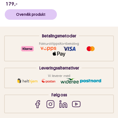
179 NOK
179,-
Overvåk produkt
Betalingsmetoder
Faktura
Vipps
Kortbetaling
Leveringsalternativer
Vi leverer med
Følg oss