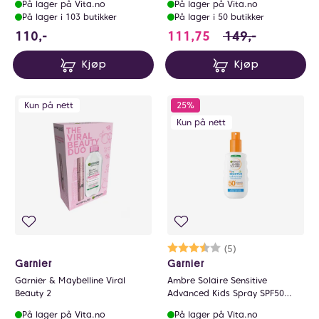
På lager på Vita.no
På lager på Vita.no
På lager i 103 butikker
På lager i 50 butikker
110 NOK
111.75 i stedet fo
110,-
111,75
149,-
Kjøp
Kjøp
Kun på nett
25%
Kun på nett
Karakter:
3.8 av 5 mulige
(5)
Garnier
Garnier
Garnier & Maybelline Viral
Ambre Solaire Sensitive
Beauty 2
Advanced Kids Spray SPF50
150ml
På lager på Vita.no
På lager på Vita.no