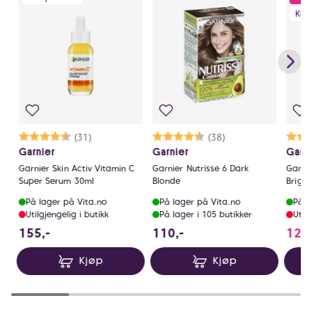
Kun
e
Karakter:
4.6 av 5 mulige
(31)
Karakter:
4.8 av 5 mulige
(38)
Garnier
Garnier
Garn
Garnier Skin Activ Vitamin C
Garnier Nutrisse 6 Dark
Garnie
Super Serum 30ml
Blonde
Bright
Invisi
På lager på Vita.no
På lager på Vita.no
På l
Utilgjengelig i butikk
På lager i 105 butikker
Util
155 NOK
110 NOK
155,-
110,-
125
Kjøp
Kjøp