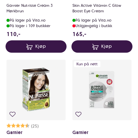
Garnier Nutrisse Cream 3
Skin Active Vitamin C Glow
Mørkbrun
Boost Eye Cream
På lager på Vita.no
På lager på Vita.no
På lager i 109 butikker
Utilgjengelig i butikk
110 NOK
165 NOK
110,-
165,-
Kjøp
Kjøp
Kun på nett
Karakter:
4.2 av 5 mulige
(25)
Garnier
Garnier