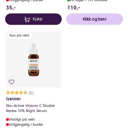
35 NOK
110 NOK
35,-
110,-
Kjøp
Klikk og hent
Kun på nett
Karakter:
4.8 av 5 mulige
(5)
Garnier
Skin Active Vitamin C Double
Renew 10% Night Serum
Utsolgt på nett
Utilgjengelig i butikk