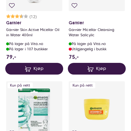
Karakter:
3.8 av 5 mulige
(12)
Garnier
Garnier
Garnier Skin Active Micellar Oil
Garnier Micellar Cleansing
in Water 400ml
Water Salicylic
På lager på Vita.no
På lager på Vita.no
På lager i 107 butikker
Utilgjengelig i butikk
79 NOK
75 NOK
79,-
75,-
Kjøp
Kjøp
Kun på nett
Kun på nett