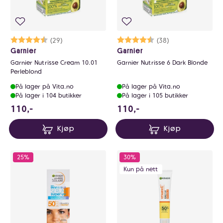
Karakter:
4.1 av 5 mulige
(29)
Karakter:
4.8 av 5 mulige
(38)
Garnier
Garnier
Garnier Nutrisse Cream 10.01
Garnier Nutrisse 6 Dark Blonde
Perleblond
På lager på Vita.no
På lager på Vita.no
På lager i 104 butikker
På lager i 105 butikker
110 NOK
110 NOK
110,-
110,-
Kjøp
Kjøp
25%
30%
Kun på nett