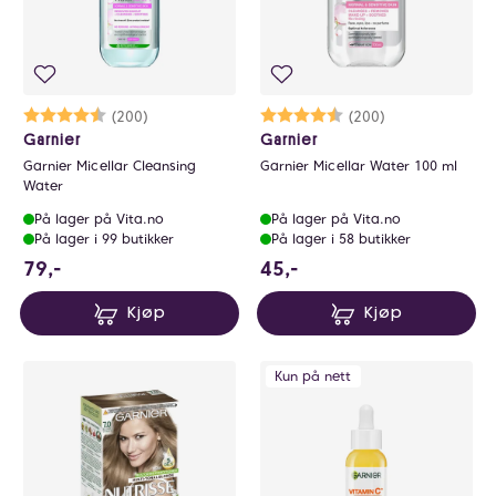
Karakter:
4.6 av 5 mulige
(200)
Karakter:
4.6 av 5 mulige
(200)
Garnier
Garnier
Garnier Micellar Cleansing
Garnier Micellar Water 100 ml
Water
På lager på Vita.no
På lager på Vita.no
På lager i 99 butikker
På lager i 58 butikker
79 NOK
45 NOK
79,-
45,-
Kjøp
Kjøp
Kun på nett