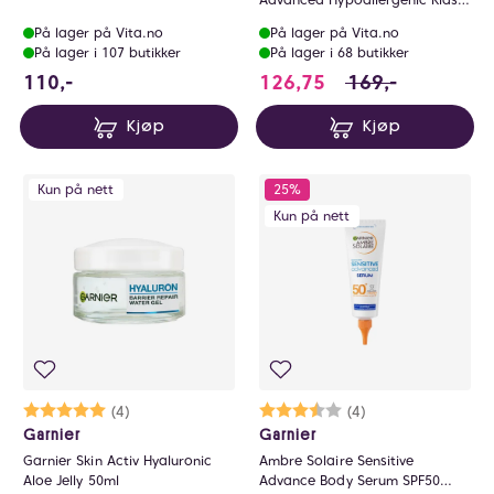
Lotion SPF50+ 175ml
På lager på Vita.no
På lager på Vita.no
På lager i 107 butikker
På lager i 68 butikker
110 NOK
126.75 i stedet fo
110,-
126,75
169,-
Kjøp
Kjøp
Kun på nett
25%
Kun på nett
Karakter:
5.0 av 5 mulige
(4)
Karakter:
3.5 av 5 mulige
(4)
Garnier
Garnier
Garnier Skin Activ Hyaluronic
Ambre Solaire Sensitive
Aloe Jelly 50ml
Advance Body Serum SPF50