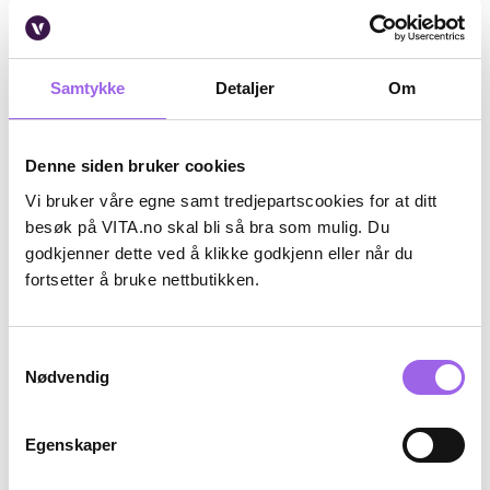
Karakter:
4.6 av 5 mulige
(25)
Karakter:
4.5 av 5 mulige
(2)
Garnier
Garnier
Garnier Nutrisse Cream 9 Meget
Garnier Nutrisse Ultra Lift UL3
Lys Blond
Medium Brown Hair
Samtykke
Detaljer
Om
På lager på Vita.no
På lager på Vita.no
På lager i 107 butikker
Utilgjengelig i butikk
110 NOK
110 NOK
110,-
110,-
Denne siden bruker cookies
Vi bruker våre egne samt tredjepartscookies for at ditt
Kjøp
Kjøp
besøk på VITA.no skal bli så bra som mulig. Du
godkjenner dette ved å klikke godkjenn eller når du
25%
fortsetter å bruke nettbutikken.
Kun på nett
Samtykkevalg
Nødvendig
Egenskaper
Karakter:
4.6 av 5 mulige
(5)
Karakter:
4.8 av 5 mulige
(20)