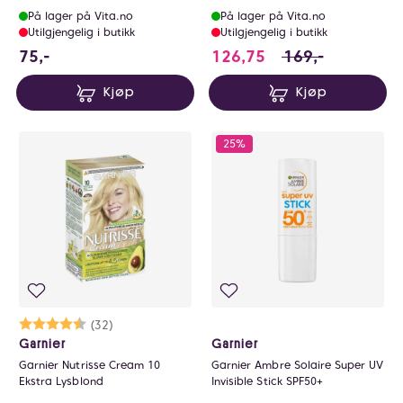
125ml
På lager på Vita.no
På lager på Vita.no
Utilgjengelig i butikk
Utilgjengelig i butikk
75 NOK
126.75 i stedet fo
75,-
126,75
169,-
Kjøp
Kjøp
25%
Karakter:
4.7 av 5 mulige
(32)
Garnier
Garnier
Garnier Nutrisse Cream 10
Garnier Ambre Solaire Super UV
Ekstra Lysblond
Invisible Stick SPF50+