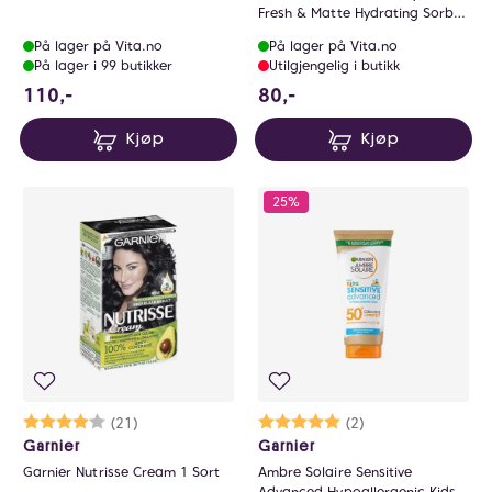
Fresh & Matte Hydrating Sorbet
Cream
På lager på Vita.no
På lager på Vita.no
På lager i 99 butikker
Utilgjengelig i butikk
110 NOK
80 NOK
110,-
80,-
Kjøp
Kjøp
25%
Karakter:
4.0 av 5 mulige
(21)
Karakter:
5.0 av 5 mulige
(2)
Garnier
Garnier
Garnier Nutrisse Cream 1 Sort
Ambre Solaire Sensitive
Advanced Hypoallergenic Kids