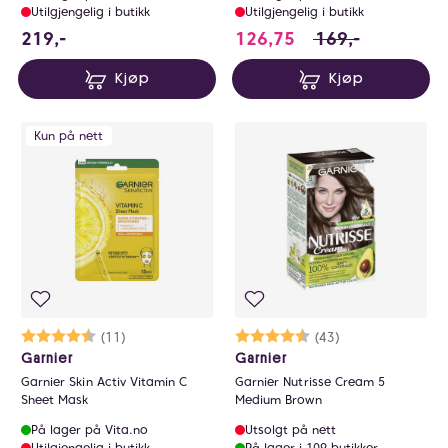
Utilgjengelig i butikk
Utilgjengelig i butikk
219 NOK
126.75 i stedet fo
219,-
126,75
169,-
Kjøp
Kjøp
Kun på nett
Karakter:
4.6 av 5 mulige
(11)
Karakter:
4.7 av 5 mulige
(43)
Garnier
Garnier
Garnier Skin Activ Vitamin C
Garnier Nutrisse Cream 5
Sheet Mask
Medium Brown
På lager på Vita.no
Utsolgt på nett
Utilgjengelig i butikk
På lager i 109 butikker