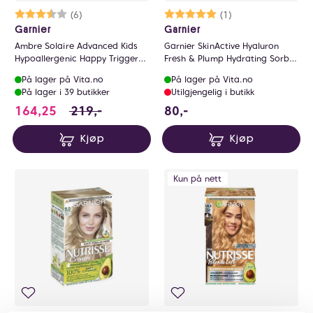
Karakter:
3.7 av 5 mulige
(6)
Karakter:
5.0 av 5 mulige
(1)
Garnier
Garnier
Ambre Solaire Advanced Kids
Garnier SkinActive Hyaluron
Hypoallergenic Happy Trigger
Fresh & Plump Hydrating Sorbet
Spray SPF50+ 270ml
cream
På lager på Vita.no
På lager på Vita.no
På lager i 39 butikker
Utilgjengelig i butikk
164.25 i stedet for 219 NOK, du sparer 54.7
80 NOK
164,25
219,-
80,-
Kjøp
Kjøp
Kun på nett