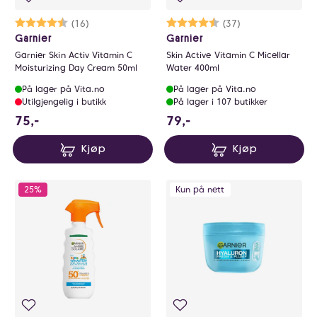
Karakter:
4.7 av 5 mulige
(16)
Karakter:
4.7 av 5 mulige
(37)
Garnier
Garnier
Garnier Skin Activ Vitamin C
Skin Active Vitamin C Micellar
Moisturizing Day Cream 50ml
Water 400ml
På lager på Vita.no
På lager på Vita.no
Utilgjengelig i butikk
På lager i 107 butikker
75 NOK
79 NOK
75,-
79,-
Kjøp
Kjøp
25%
Kun på nett