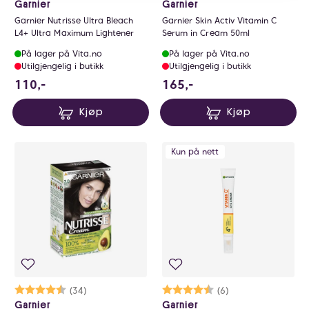
Garnier
Garnier
Garnier Nutrisse Ultra Bleach
Garnier Skin Activ Vitamin C
L4+ Ultra Maximum Lightener
Serum in Cream 50ml
På lager på Vita.no
På lager på Vita.no
Utilgjengelig i butikk
Utilgjengelig i butikk
110 NOK
165 NOK
110,-
165,-
Kjøp
Kjøp
Kun på nett
Karakter:
4.7 av 5 mulige
(34)
Karakter:
4.5 av 5 mulige
(6)
Garnier
Garnier