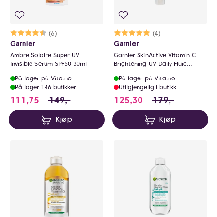
Karakter:
4.7 av 5 mulige
(6)
Karakter:
5.0 av 5 mulige
(4)
Garnier
Garnier
Ambre Solaire Super UV
Garnier SkinActive Vitamin C
Invisible Serum SPF50 30ml
Brightening UV Daily Fluid
Invisible SPF50+
På lager på Vita.no
På lager på Vita.no
På lager i 46 butikker
Utilgjengelig i butikk
111.75 i stedet for 149 NOK, du sparer 37.2
125.3 i stedet for
111,75
149,-
125,30
179,-
Kjøp
Kjøp