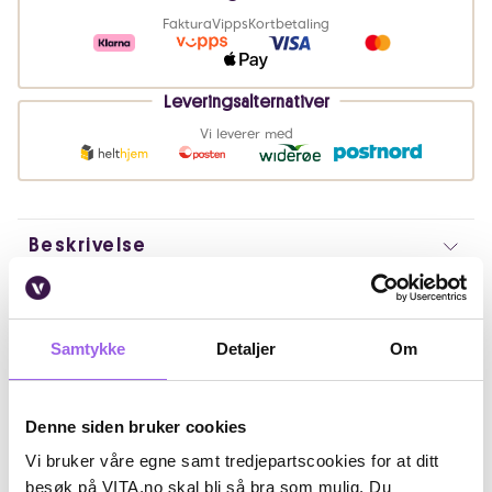
Faktura
Vipps
Kortbetaling
Leveringsalternativer
Vi leverer med
Beskrivelse
Bruk
Samtykke
Detaljer
Om
Ingredienser
Artikkelnummer: 230822021
Denne siden bruker cookies
Omtaler
Vi bruker våre egne samt tredjepartscookies for at ditt
besøk på VITA.no skal bli så bra som mulig. Du