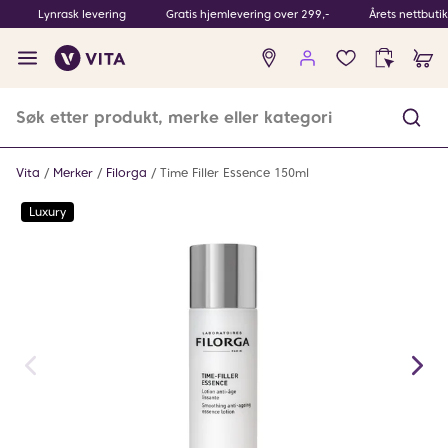
Lynrask levering
Gratis hjemlevering over 299,-
Årets nettbuti
Ingen
produkter
i
ønskeliste
Vita
Merker
Filorga
Time Filler Essence 150ml
Luxury