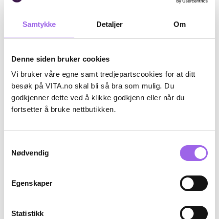
Kjøp
Kjøp
Samtykke
Detaljer
Om
Denne siden bruker cookies
Vi bruker våre egne samt tredjepartscookies for at ditt
besøk på VITA.no skal bli så bra som mulig. Du
godkjenner dette ved å klikke godkjenn eller når du
fortsetter å bruke nettbutikken.
Karakter:
4.5 av 5 mulige
(32)
Samtykkevalg
Femarelle
Nødvendig
Femarelle Unstoppable 60+
På lager på Vita.no
På lager i 94 butikker
Egenskaper
379 NOK
379,-
Statistikk
Kjøp