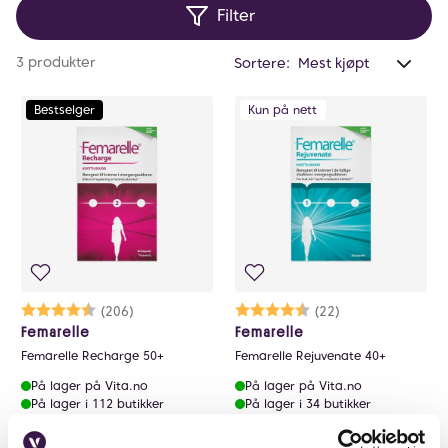
Filter
opplagt og uthvilt. Femarelle Rejuvenate er tilpasset
kvinner i 40-årene, Recharge er for deg som er 50+
Anta
3 produkter
Sortere:
og Unstoppable er tilpasset kvinner over 60.
valg
filtr
Bestselger
Kun på nett
0
Karakter:
4.6 av 5 mulige
(206)
Karakter:
4.3 av 5 mulige
(22)
Femarelle
Femarelle
Femarelle Recharge 50+
Femarelle Rejuvenate 40+
På lager på Vita.no
På lager på Vita.no
På lager i 112 butikker
På lager i 34 butikker
379 NOK
379 NOK
379,-
379,-