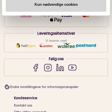
Betalingsmetoder
Kun nødvendige cookies
Faktura
Vipps
Kortbetaling
Leveringsalternativer
Vi leverer med
Følg oss
Endre innstillingene for informasjonskapsler
Kundeservice
Kontakt oss