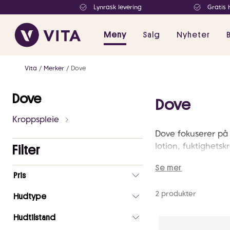
Lynrask levering
Gratis 
Meny
Salg
Nyheter
Vita
Merker
Dove
Dove
Dove
Kroppspleie
Dove fokuserer på 
lotion, fuktighet
Filter
Lotion er en body l
Se mer
Antall
næring pleie til h
Pris
valgte
skjønnhet for alle.
2 produkter
filtre
Hudtype
0
Hudtilstand