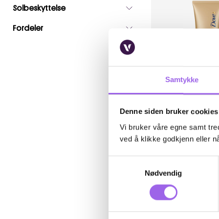
Solbeskyttelse
Fordeler
Samtykke
Karakter:
4.5 av 5 m
(63)
Denne siden bruker cookies
Dove
Dove Summer Revive
Vi bruker våre egne samt tred
Medium Body Lotio
ved å klikke godkjenn eller nå
Utsolgt på nett
Utilgjengelig i butikk
Samtykkevalg
59 NOK
59,-
Nødvendig
Klikk og h