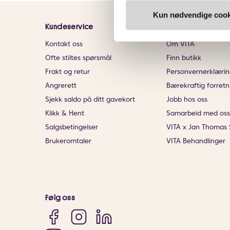
Kun nødvendige cook
Kundeservice
Informasjon
Kontakt oss
Om VITA
Ofte stiltes spørsmål
Finn butikk
Frakt og retur
Personvernerklærin
Angrerett
Bærekraftig forretn
Sjekk saldo på ditt gavekort
Jobb hos oss
Klikk & Hent
Samarbeid med oss
Salgsbetingelser
VITA x Jan Thomas 
Brukeromtaler
VITA Behandlinger
Følg oss