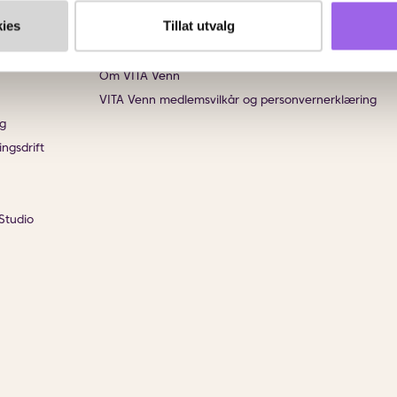
ies
Tillat utvalg
VITA Venn
Om VITA Venn
VITA Venn medlemsvilkår og personvernerklæring
g
ingsdrift
Studio