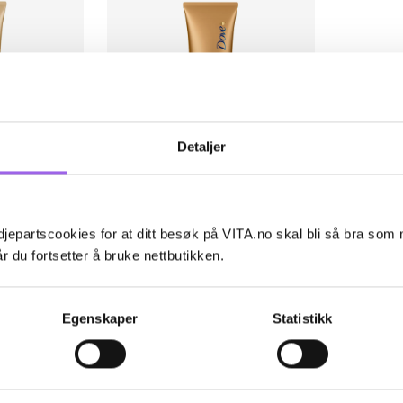
Detaljer
ulige
Karakter:
4.3 av 5 mulige
(62)
Dove
d Fair to
Dove Summer Revived Medium
jepartscookies for at ditt besøk på VITA.no skal bli så bra som
n
to Dark Body Lotion
r du fortsetter å bruke nettbutikken.
Utsolgt på nett
Utilgjengelig i butikk
59 NOK
59,-
Egenskaper
Statistikk
ent
Klikk og hent