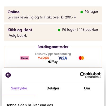
Online
På lager
Lynrask levering og fri frakt over kr 299,- *
Klikk og Hent
På lager i 116 butikker
Velg butikk
Betalingsmetoder
Faktura
Vipps
Kortbetaling
Leveringsalternativer
Vi leverer med
Samtykke
Detaljer
Om
Beskrivelse
Denne siden bruker cookies