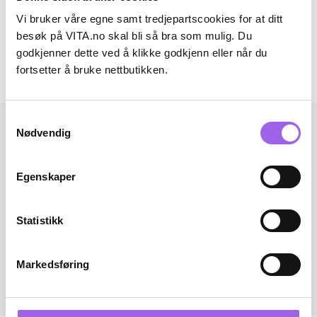
Vi bruker våre egne samt tredjepartscookies for at ditt
Artikkelnummer: 260316007
besøk på VITA.no skal bli så bra som mulig. Du
Omtaler
godkjenner dette ved å klikke godkjenn eller når du
fortsetter å bruke nettbutikken.
Andre har også kjøpt..
Samtykkevalg
Nødvendig
Egenskaper
Statistikk
Markedsføring