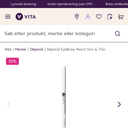
Lynrask levering
Gratis hjemlevering over 299,-
Årets nettbuti
Ingen
produkter
i
ønskeliste
Vita
Merker
Depend
Depend EyeBrow Pencil Slim & Thin
30%