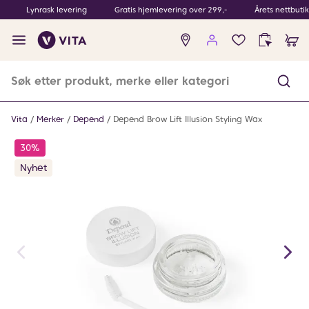
Lynrask levering
Gratis hjemlevering over 299,-
Årets nettbuti
Ingen
produkter
i
ønskeliste
Vita
Merker
Depend
Depend Brow Lift Illusion Styling Wax
30%
Nyhet