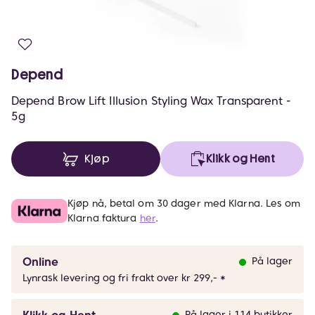
Depend
Depend Brow Lift Illusion Styling Wax Transparent -
5g
Kjøp
Klikk og Hent
Kjøp nå, betal om 30 dager med Klarna. Les om
Klarna faktura
her
.
Online
På lager
Lynrask levering og fri frakt over kr 299,- *
På lager i 114 butikker