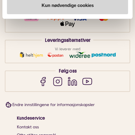
Betalingsmetoder
Kun nødvendige cookies
Faktura
Vipps
Kortbetaling
Leveringsalternativer
Vi leverer med
Følg oss
Endre innstillingene for informasjonskapsler
Kundeservice
Kontakt oss