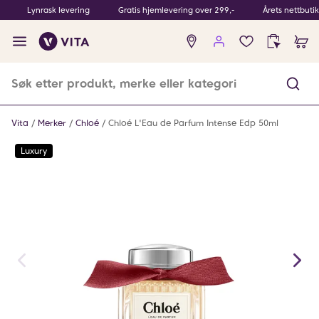
Lynrask levering
Gratis hjemlevering over 299,-
Årets nettbuti
Ingen
produkter
i
ønskeliste
Vita
Merker
Chloé
Chloé L'Eau de Parfum Intense Edp 50ml
Luxury