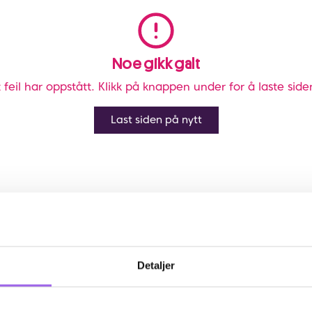
Noe gikk galt
 feil har oppstått. Klikk på knappen under for å laste side
Last siden på nytt
Detaljer