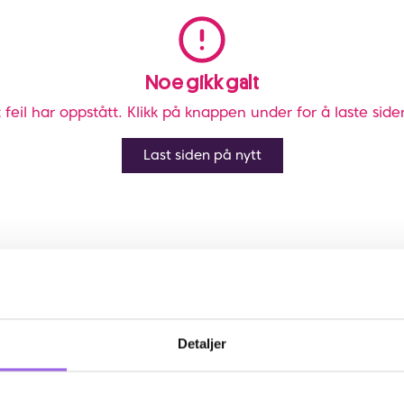
Noe gikk galt
 feil har oppstått. Klikk på knappen under for å laste side
Last siden på nytt
Detaljer