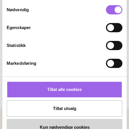
Samtykkevalg
Nødvendig
Egenskaper
Statistikk
Markedsføring
Tillat alle cookies
Tillat utvalg
Betalingsmetoder
Kun nødvendige cookies
Faktura
Vipps
Kortbetaling