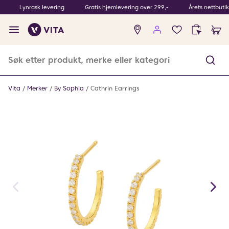
Lynrask levering
Gratis hjemlevering over 299,-
Årets nettbuti
Ingen
produkter
i
ønskeliste
Vita
Merker
By Sophia
Cathrin Earrings