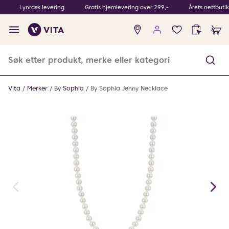
Lynrask levering
Gratis hjemlevering over 299,-
Årets nettbuti
Ingen
produkter
i
ønskeliste
Vita
Merker
By Sophia
By Sophia Jenny Necklace