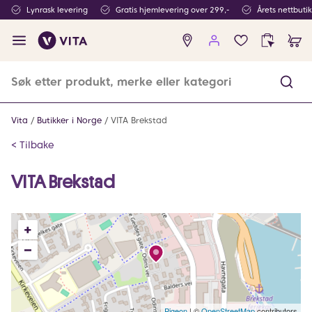
Lynrask levering
Gratis hjemlevering over 299,-
Årets nettbuti
Ingen
produkter
i
ønskeliste
Vita
Butikker i Norge
VITA Brekstad
<
Tilbake
VITA Brekstad
+
–
Pigeon
|
©
OpenStreetMap
contributors