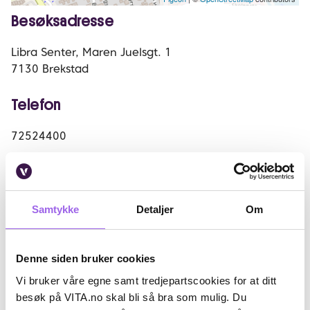
Besøksadresse
Libra Senter, Maren Juelsgt. 1
7130
Brekstad
Telefon
72524400
E-postadresse
brekstad.1703@Vita.no
Samtykke
Detaljer
Om
Denne siden bruker cookies
Vanlige åpningstider
Vi bruker våre egne samt tredjepartscookies for at ditt
besøk på VITA.no skal bli så bra som mulig. Du
Mandag - Fredag:
09:00-18:00