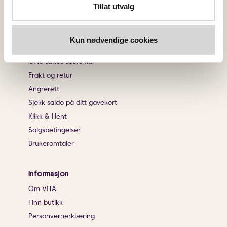
Tillat utvalg
Endre innstillingene for informasjonskapsler
Kundeservice
Kun nødvendige cookies
Kontakt oss
Ofte stiltes spørsmål
Frakt og retur
Angrerett
Sjekk saldo på ditt gavekort
Klikk & Hent
Salgsbetingelser
Brukeromtaler
Informasjon
Om VITA
Finn butikk
Personvernerklæring