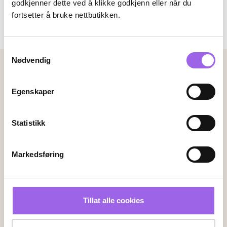
godkjenner dette ved å klikke godkjenn eller når du
fortsetter å bruke nettbutikken.
Lørdag:
09:00-16:00
Samtykkevalg
Nødvendig
Betalingsmetoder
Faktura
Vipps
Kortbetaling
Egenskaper
Statistikk
Leveringsalternativer
Vi leverer med
Markedsføring
Følg oss
Tillat alle cookies