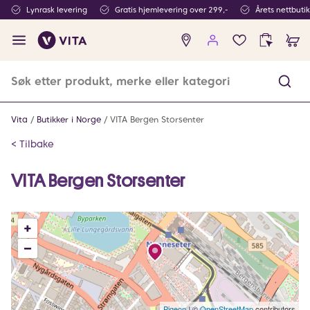
Lynrask levering
Gratis hjemlevering over 299,-
Årets nettbuti
Ingen
produkter
i
ønskeliste
Vita
Butikker i Norge
VITA Bergen Storsenter
<
Tilbake
VITA Bergen Storsenter
+
–
Pigeon
|
©
OpenStreetMap
contributors