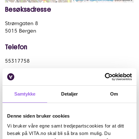
Besøksadresse
Strømgaten 8
5015
Bergen
Telefon
55317758
E-postadresse
bergenstorsenter.1610@Vita.no
Samtykke
Detaljer
Om
Denne siden bruker cookies
Vanlige åpningstider
Vi bruker våre egne samt tredjepartscookies for at ditt
besøk på VITA.no skal bli så bra som mulig. Du
Mandag - Fredag:
09:00-21:00