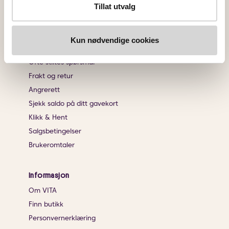
Tillat utvalg
Endre innstillingene for informasjonskapsler
Kundeservice
Kun nødvendige cookies
Kontakt oss
Ofte stiltes spørsmål
Frakt og retur
Angrerett
Sjekk saldo på ditt gavekort
Klikk & Hent
Salgsbetingelser
Brukeromtaler
Informasjon
Om VITA
Finn butikk
Personvernerklæring