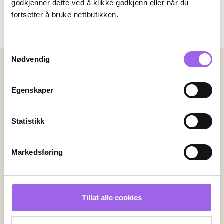
godkjenner dette ved å klikke godkjenn eller når du
fortsetter å bruke nettbutikken.
Lørdag:
09:00-18:00
Samtykkevalg
Nødvendig
Betalingsmetoder
Faktura
Vipps
Kortbetaling
Egenskaper
Statistikk
Leveringsalternativer
Vi leverer med
Markedsføring
Følg oss
Tillat alle cookies