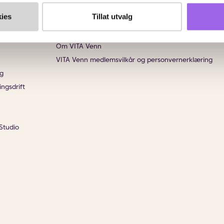
ies
Tillat utvalg
VITA Venn
Om VITA Venn
VITA Venn medlemsvilkår og personvernerklæring
g
ingsdrift
Studio