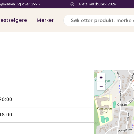
hjemlevering over 299,-
Årets nettbutikk 2026
Bestselgere
Merker
+
–
20:00
18:00