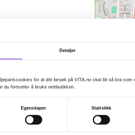
Besøksadres
Skilleveien 5
Detaljer
9411
Harstad
Telefon
jepartscookies for at ditt besøk på VITA.no skal bli så bra som
77065100
r du fortsetter å bruke nettbutikken.
E-postadress
Egenskaper
Statistikk
kanebogen.1820