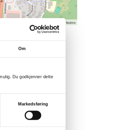
Pigeon
|
©
OpenStreetMap
contributors
se
Om
 mulig. Du godkjenner dette
e
Markedsføring
@vita.no