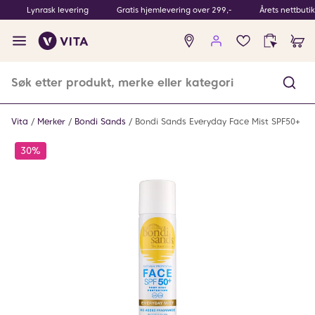
Lynrask levering
Gratis hjemlevering over 299,-
Årets nettbuti
Ingen
produkter
i
ønskeliste
Vita
Merker
Bondi Sands
Bondi Sands Everyday Face Mist SPF50+
30%