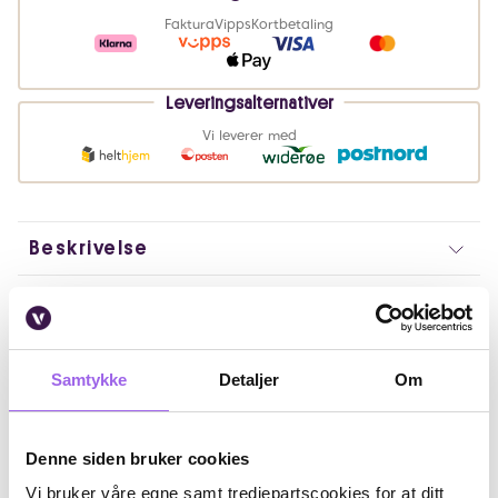
Faktura
Vipps
Kortbetaling
Leveringsalternativer
Vi leverer med
Beskrivelse
Bruk
Fordeler
Samtykke
Detaljer
Om
Ingredienser
Denne siden bruker cookies
Artikkelnummer: 250325005
Vi bruker våre egne samt tredjepartscookies for at ditt