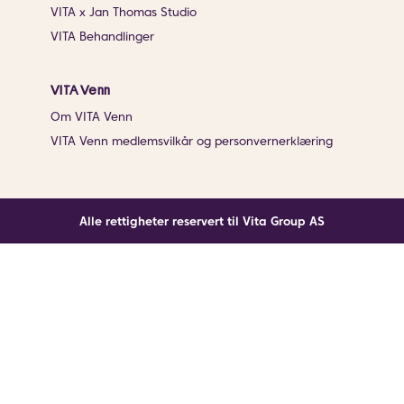
VITA x Jan Thomas Studio
VITA Behandlinger
VITA Venn
Om VITA Venn
VITA Venn medlemsvilkår og personvernerklæring
Alle rettigheter reservert til Vita Group AS
Noe gikk galt
En ukjent feil har oppstått. Klikk på knappen under for
å laste siden på nytt.