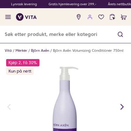
Lynrask levering
Gratis hjemlevering over 299,-
Årets nettbuti
Ingen
produkter
i
ønskeliste
Vita
Merker
Björn Axén
Björn Axén Volumizing Conditioner 750ml
Kjøp 2, få 30%
Kun på nett