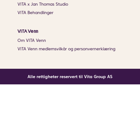
VITA x Jan Thomas Studio
VITA Behandlinger
VITA Venn
Om VITA Venn
VITA Venn medlemsvilkår og personvernerklæring
Alle rettigheter reservert til Vita Group AS
Noe gikk galt
En ukjent feil har oppstått. Klikk på knappen under for
å laste siden på nytt.