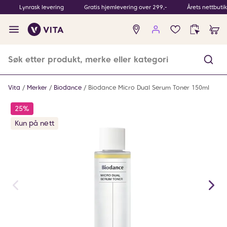
Lynrask levering
Gratis hjemlevering over 299,-
Årets nettbuti
Ingen
produkter
i
ønskeliste
Vita
Merker
Biodance
Biodance Micro Dual Serum Toner 150ml
25%
Kun på nett