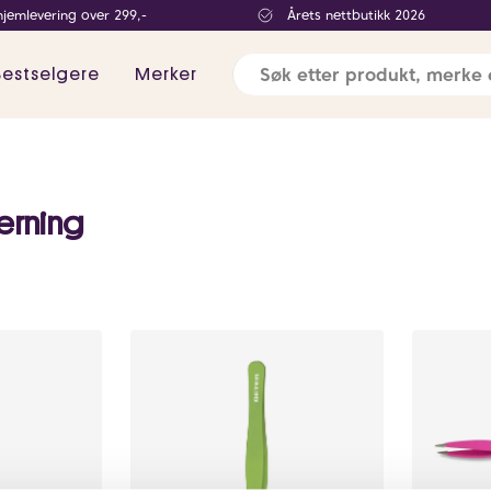
hjemlevering over 299,-
Årets nettbutikk 2026
Bestselgere
Merker
jerning