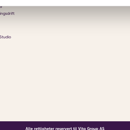
g
ingsdrift
Studio
Alle rettigheter reservert til Vita Group AS