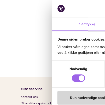
0
Karakter:
4.4 av 5 m
(104)
Samtykke
Beter
Beter Øyenbrynskni
Denne siden bruker cookies
På lager på Vita.no
Vi bruker våre egne samt tred
På lager i 117 butikke
ved å klikke godkjenn eller nå
69 NOK
69,-
Samtykkevalg
Kj
Nødvendig
Kundeservice
Informasjon
Kontakt oss
Om VITA
Kun nødvendige cook
Ofte stiltes spørsmål
Finn butikk