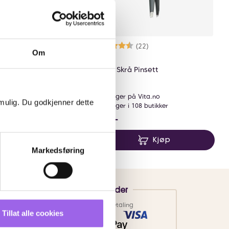
Karakter:
4.5 av 5 mulige
(22)
Om
Beter
ett Tosidig
Beter Skrå Pinsett
å Vita.no
På lager på Vita.no
 mulig. Du godkjenner dette
 67 butikker
På lager i 108 butikker
NOK
159 NOK
159,-
Kjøp
Kjøp
Markedsføring
Betalingsmetoder
Faktura
Vipps
Kortbetaling
Tillat alle cookies