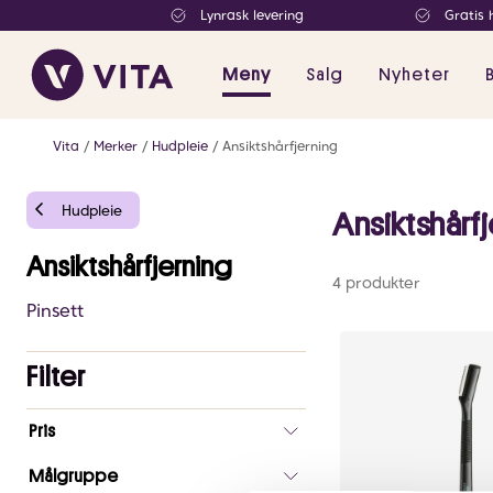
Lynrask levering
Gratis 
Meny
Salg
Nyheter
Vita
Merker
Hudpleie
Ansiktshårfjerning
Hudpleie
Ansiktshårf
Ansiktshårfjerning
4 produkter
Pinsett
Filter
Antall
Pris
valgte
filtre
Målgruppe