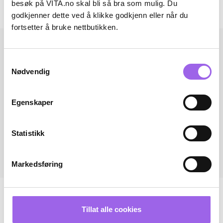
besøk på VITA.no skal bli så bra som mulig. Du
Andre har også kjøpt..
godkjenner dette ved å klikke godkjenn eller når du
fortsetter å bruke nettbutikken.
Samtykkevalg
Nødvendig
Egenskaper
Statistikk
Markedsføring
Tillat alle cookies