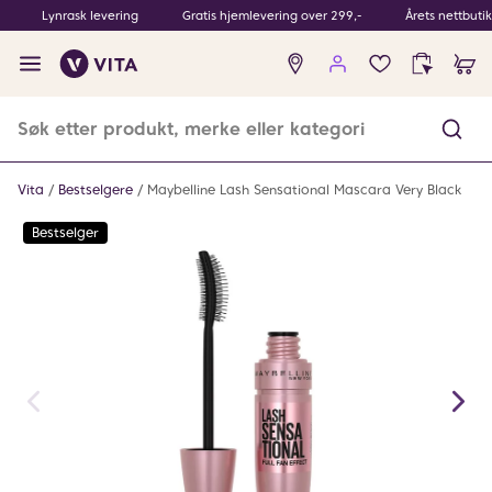
Lynrask levering
Gratis hjemlevering over 299,-
Årets nettbuti
Ingen
produkter
i
ønskeliste
Vita
Bestselgere
Maybelline Lash Sensational Mascara Very Black
Bestselger