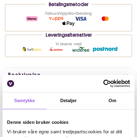
Betalingsmetoder
Faktura
Vipps
Kortbetaling
Leveringsalternativer
Vi leverer med
Beskrivelse
Bruk
Samtykke
Detaljer
Om
Ingredienser
Artikkelnummer: 55615
Denne siden bruker cookies
Omtaler
Vi bruker våre egne samt tredjepartscookies for at ditt