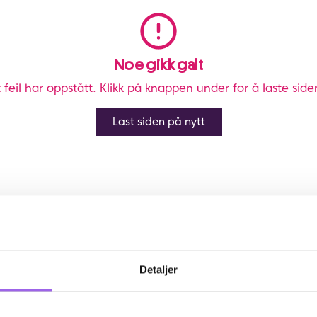
Noe gikk galt
 feil har oppstått. Klikk på knappen under for å laste side
Last siden på nytt
Detaljer