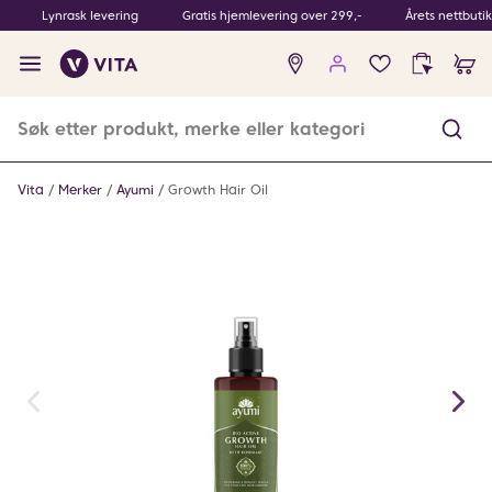
Lynrask levering
Gratis hjemlevering over 299,-
Årets nettbuti
Ingen
produkter
i
ønskeliste
Vita
Merker
Ayumi
Growth Hair Oil