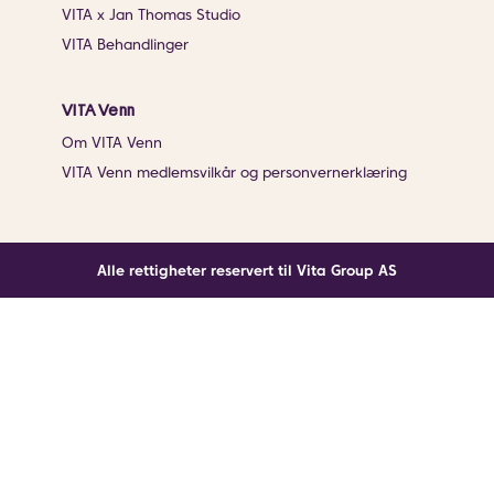
VITA x Jan Thomas Studio
VITA Behandlinger
VITA Venn
Om VITA Venn
VITA Venn medlemsvilkår og personvernerklæring
Alle rettigheter reservert til Vita Group AS
Noe gikk galt
En ukjent feil har oppstått. Klikk på knappen under for
å laste siden på nytt.