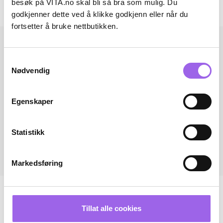
besøk på VITA.no skal bli så bra som mulig. Du
Andre har også kjøpt..
godkjenner dette ved å klikke godkjenn eller når du
fortsetter å bruke nettbutikken.
Samtykkevalg
Nødvendig
Egenskaper
Statistikk
Markedsføring
Tillat alle cookies