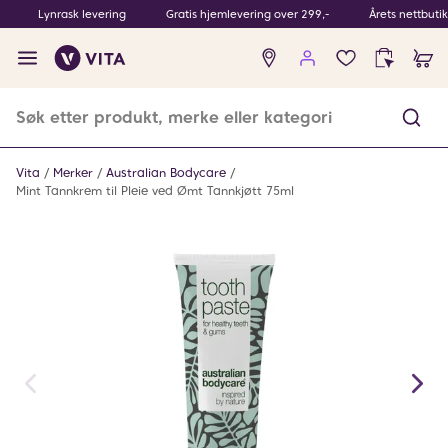
Lynrask levering
Gratis hjemlevering over 299,-
Årets nettbuti
Ingen
produkter
i
ønskeliste
Vita
Merker
Australian Bodycare
Mint Tannkrem til Pleie ved Ømt Tannkjøtt 75ml