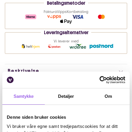
Betalingsmetoder
Faktura
Vipps
Kortbetaling
Leveringsalternativer
Vi leverer med
Beskrivelse
Fordeler
Samtykke
Detaljer
Om
Ingredienser
Artikkelnummer: 372784
Denne siden bruker cookies
Omtaler
Vi bruker våre egne samt tredjepartscookies for at ditt