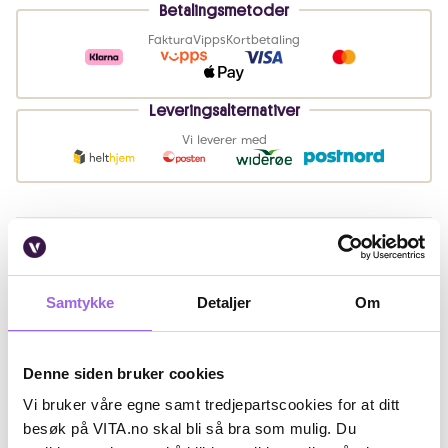
Betalingsmetoder
Faktura
Vipps
Kortbetaling
Leveringsalternativer
Vi leverer med
Beskrivelse
Ingredienser
Samtykke
Detaljer
Om
Artikkelnummer: 250811001
Denne siden bruker cookies
Omtaler
Vi bruker våre egne samt tredjepartscookies for at ditt
Andre har også kjøpt..
besøk på VITA.no skal bli så bra som mulig. Du