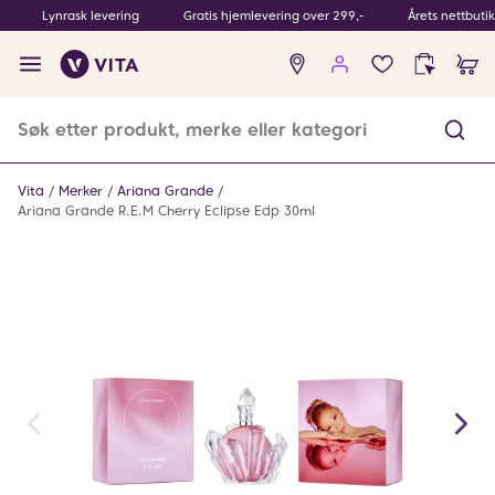
Lynrask levering
Gratis hjemlevering over 299,-
Årets nettbuti
Ingen
produkter
i
ønskeliste
Vita
Merker
Ariana Grande
Ariana Grande R.E.M Cherry Eclipse Edp 30ml