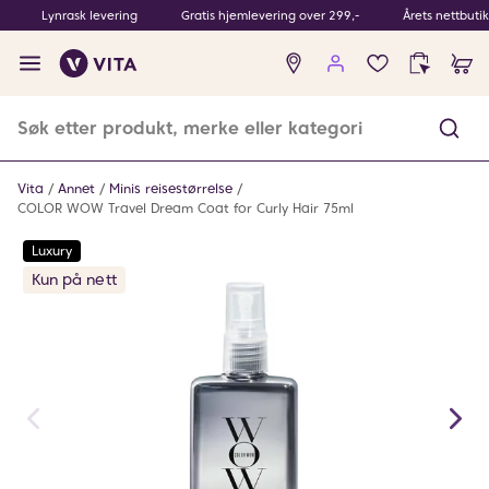
Lynrask levering
Gratis hjemlevering over 299,-
Årets nettbuti
Ingen
produkter
i
ønskeliste
Vita
Annet
Minis reisestørrelse
COLOR WOW Travel Dream Coat for Curly Hair 75ml
Luxury
Kun på nett