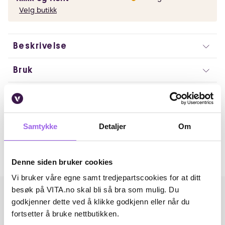
Velg butikk
Beskrivelse
Bruk
Ingredienser
Artikkelnummer: 240605036
Samtykke
Detaljer
Om
Omtaler
Andre har også kjøpt..
Denne siden bruker cookies
Vi bruker våre egne samt tredjepartscookies for at ditt
besøk på VITA.no skal bli så bra som mulig. Du
godkjenner dette ved å klikke godkjenn eller når du
fortsetter å bruke nettbutikken.