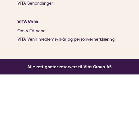
VITA Behandlinger
VITA Venn
Om VITA Venn
VITA Venn medlemsvilkår og personvernerklæring
Alle rettigheter reservert til Vita Group AS
Noe gikk galt
En ukjent feil har oppstått. Klikk på knappen under for
å laste siden på nytt.
Last siden på nytt