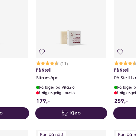
ulige
Karakter:
4.4 av 5 mulige
(11)
Ka
4.
På Stell
På Stell
Sitronsåpe
På Stell 
På lager på Vita.no
På lager p
Utilgjengelig i butikk
Utilgjengel
179 NOK
25
179,-
259,-
øp
Kjøp
Kun på nett
Kun på n