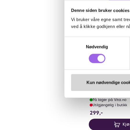
Kun på nett
Denne siden bruker cookies
Vi bruker våre egne samt tred
ved å klikke godkjenn eller nå
Samtykkevalg
Nødvendig
Karakter:
4.8 av 5 mu
(6)
På Stell
Kun nødvendige cook
Sitronvask
På lager på Vita.no
Utilgjengelig i butikk
299 NOK
299,-
Kj