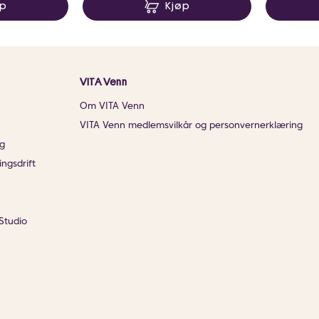
øp
Kjøp
VITA Venn
Om VITA Venn
VITA Venn medlemsvilkår og personvernerklæring
g
ingsdrift
Studio