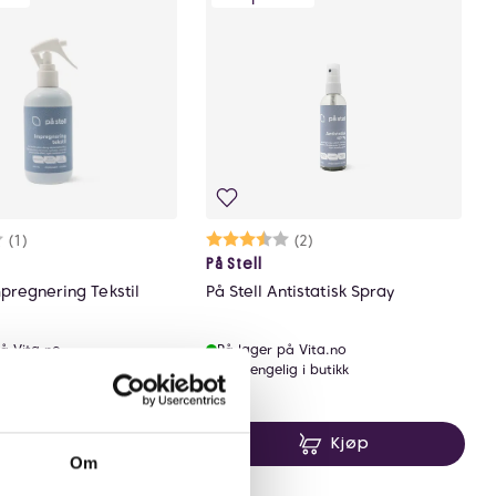
rakter:
0 av 5 mulige
(1)
Karakter:
3.5 av 5 mulige
(2)
På Stell
mpregnering Tekstil
På Stell Antistatisk Spray
å Vita.no
På lager på Vita.no
ig i butikk
Utilgjengelig i butikk
9 NOK
99 NOK
99,-
Kjøp
Kjøp
Om