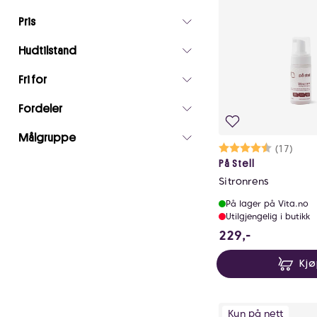
valgte
filtre
Pris
0
Hudtilstand
Fri for
Fordeler
Målgruppe
Karakter:
4.6 av 5 m
(17)
På Stell
Sitronrens
På lager på Vita.no
Utilgjengelig i butikk
229 NOK
229,-
Kj
Kun på nett