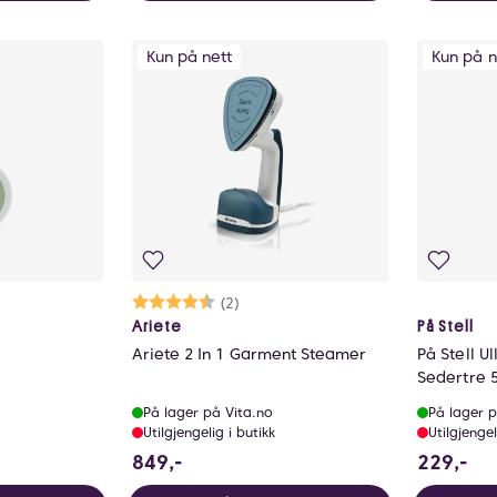
Kun på nett
Kun på n
lige
Karakter:
4.5 av 5 mulige
(2)
Ariete
På Stell
Ariete 2 In 1 Garment Steamer
På Stell U
Sedertre 
På lager på Vita.no
På lager p
Utilgjengelig i butikk
Utilgjengel
849 NOK
22
849,-
229,-