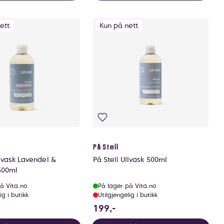
ett
Kun på nett
På Stell
llvask Lavendel &
På Stell Ullvask 500ml
500ml
å Vita.no
På lager på Vita.no
ig i butikk
Utilgjengelig i butikk
9 NOK
199 NOK
199,-