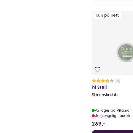
Kun på nett
Karakter:
3.8 av 5 mu
(4)
På Stell
Sitronskrubb
På lager på Vita.no
Utilgjengelig i butikk
269 NOK
269,-