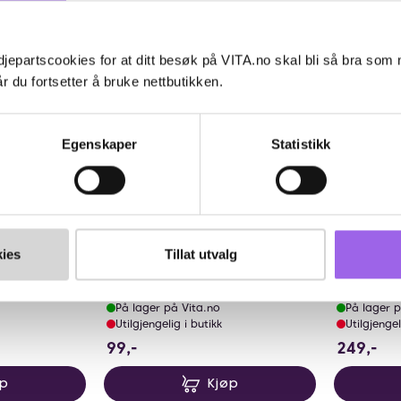
Kun på nett
Kun på n
jepartscookies for at ditt besøk på VITA.no skal bli så bra som
r du fortsetter å bruke nettbutikken.
Egenskaper
Statistikk
lige
Ka
4.
På Stell
På Stell
ies
Tillat utvalg
På Stell Refill Universalspray
På Stell T
Sitron 100ml
På lager på Vita.no
På lager p
Utilgjengelig i butikk
Utilgjengel
99 NOK
24
99,-
249,-
øp
Kjøp