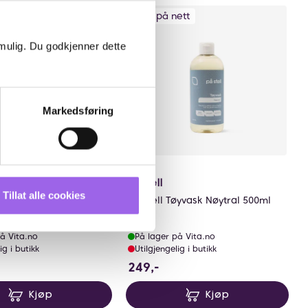
ett
Kun på nett
 mulig. Du godkjenner dette
Markedsføring
rakter:
0 av 5 mulige
(3)
På Stell
Tillat alle cookies
øyvask Sitron
På Stell Tøyvask Nøytral 500ml
å Vita.no
På lager på Vita.no
ig i butikk
Utilgjengelig i butikk
9 NOK
249 NOK
249,-
Kjøp
Kjøp