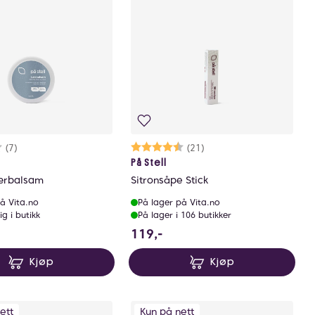
rakter:
9 av 5 mulige
(7)
Karakter:
4.5 av 5 mulige
(21)
På Stell
Lærbalsam
Sitronsåpe Stick
å Vita.no
På lager på Vita.no
ig i butikk
På lager i 106 butikker
9 NOK
119 NOK
119,-
Kjøp
Kjøp
ett
Kun på nett