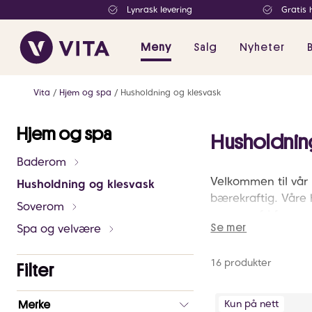
Lynrask levering
Gratis 
Meny
Salg
Nyheter
Vita
Hjem og spa
Husholdning og klesvask
Hjem og spa
Husholdnin
Baderom
Velkommen til vår 
Husholdning og klesvask
bærekraftig. Våre
Soverom
pene og fri for nup
Spa og velvære
Se mer
produkter fra det n
populær for flekkfj
16 produkter
ditt hjem. Kilder
Filter
Antall
Kun på nett
Merke