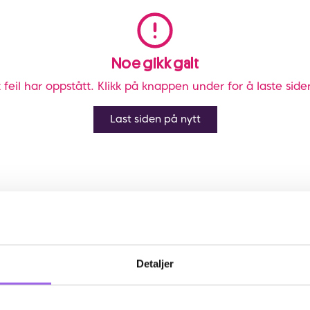
Noe gikk galt
 feil har oppstått. Klikk på knappen under for å laste side
Last siden på nytt
Detaljer